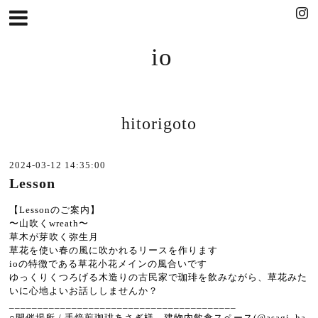
io
hitorigoto
2024-03-12 14:35:00
Lesson
【Lessonのご案内】
〜山吹くwreath〜
草木が芽吹く弥生月
草花を使い春の風に吹かれるリースを作ります
ioの特徴である草花小花メインの風合いです
ゆっくりくつろげる木造りの古民家で珈琲を飲みながら、草花みた
いに心地よいお話ししませんか？
________________________________________
○開催場所 / 手焙煎珈琲あさぎ様、建物内飲食スペース(@asagi_ha